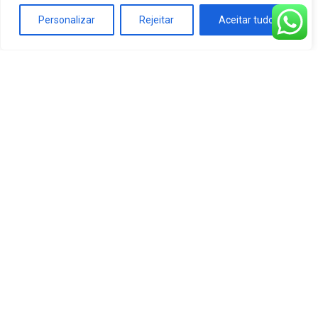
Personalizar
Rejeitar
Aceitar tudo
Localização
Endereço:
Praça Dom Frei Caetano Brandão
-
Cidade Velha, Belém - PA, 66020-310
Cura: Mons. Agostinho Cruz
Contatos
Telefones: (91)
2121-3722
/ 2121-3723 / 2121-
3724