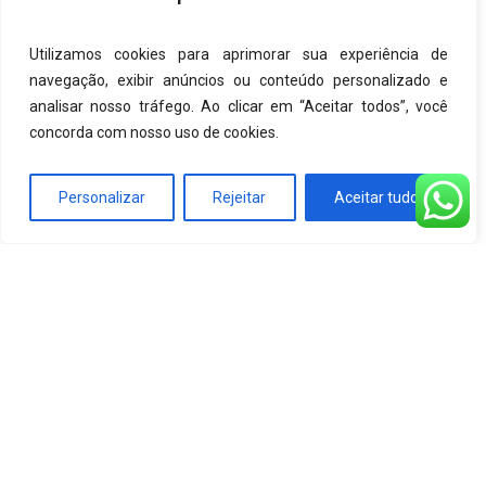
Utilizamos cookies para aprimorar sua experiência de
navegação, exibir anúncios ou conteúdo personalizado e
analisar nosso tráfego. Ao clicar em “Aceitar todos”, você
concorda com nosso uso de cookies.
Personalizar
Rejeitar
Aceitar tudo
Localização
Endereço:
Praça Dom Frei Caetano Brandão
-
Cidade Velha, Belém - PA, 66020-310
Cura: Mons. Agostinho Cruz