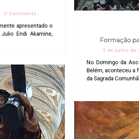
0 Comments
almente apresentado o
 Julio Endi Akamine,
Formação pa
2 de junho de
No Domingo da Asce
Belém, aconteceu a f
da Sagrada Comunhão