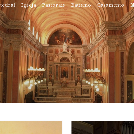
tedral
Igreja
Pastorais
Batismo
Casamento
N