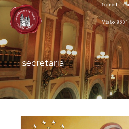
Pesquisar
Inicial
Ca
por:
Visão 360°
secretaria