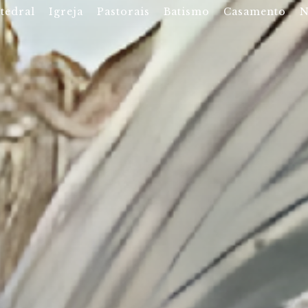
tedral
Igreja
Pastorais
Batismo
Casamento
N