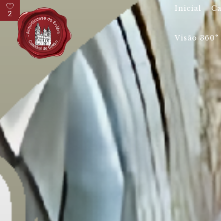
Pesquisar
Inicial
Ca
por:
2
Visão 360°